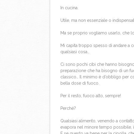
In cucina.
Utile, ma non essenziale o indispensab
Ma se proprio vogliamo usarlo, che lo 
Mi capita troppo spesso di andare a c
qualsiasi cosa…
Ci sono pochi cibi che hanno bisogno
preparazione che ha bisogno di un fu
classico… Il minimo è d’obbligo per c
bella dose di fuoco.
Per il resto, fuoco alto, sempre!
Perché?
Qualsiasi alimento, venendo a contatto
evapora nel minore tempo possibile, il
E se questo va bene per la cipolla, che