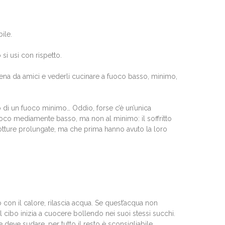
ile.
si usi con rispetto.
ena da amici e vederli cucinare a fuoco basso, minimo,
 di un fuoco minimo… Oddio, forse c’è un’unica
oco mediamente basso, ma non al minimo: il soffritto
otture prolungate, ma che prima hanno avuto la loro
 con il calore, rilascia acqua. Se quest’acqua non
 cibo inizia a cuocere bollendo nei suoi stessi succhi.
 deve sudare, per tutto il resto è sconsigliabile.