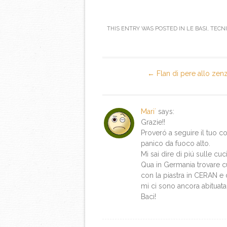
THIS ENTRY WAS POSTED IN
LE BASI
,
TECN
Post navigation
←
Flan di pere allo zen
Mari´
says:
Grazie!!
Proveró a seguire il tuo c
panico da fuoco alto.
Mi sai dire di piú sulle cuc
Qua in Germania trovare cu
con la piastra in CERAN 
mi ci sono ancora abituata
Baci!