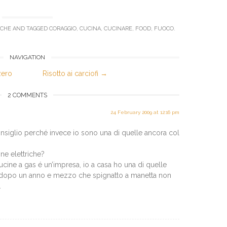
ICHE
AND TAGGED
CORAGGIO
,
CUCINA
,
CUCINARE
,
FOOD
,
FUOCO
.
NAVIGATION
zero
Risotto ai carciofi
→
2 COMMENTS
24 February 2009 at 12:16 pm
onsiglio perché invece io sono una di quelle ancora col
ine elettriche?
cine a gas é un’impresa, io a casa ho una di quelle
e dopo un anno e mezzo che spignatto a manetta non
.