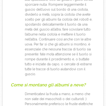
sporcare nulla. Rompere leggermente il
guscio dell’uovo sul bordo di una ciotola,
dividerlo a metà, sopra la ciotola che avete
scelto per gli albumi (la ciotola del robot) e,
spostando delicatamente il tuorlo da una
metà del guscio all’altra, fare scivolare tutto
l’albume nella ciotola e mettere il tuorlo
nell’altra. Continuare così anche con le altre
uova. Per far sì che gli albumi si montino, è
essenziale che nessuna traccia di tuorlo sia
presente: fate mota attenzione se il tuorlo si
rompe durante il prcedimento e, o buttate
tutto e iniziate da capo, o cercate di estrarre
tutte le tracce di tuorlo aiutandovi con il
guscio.
Come si montano gli albumi a neve?
Dimenticatevi la frusta a mano, a meno che
non siate dei masochisti o dei culturisti ;).
Personalmente preferisco le fruste elettriche