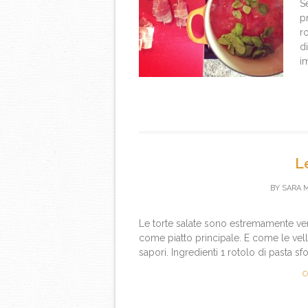
S
pr
r
d
i
L
BY
SARA 
Le torte salate sono estremamente vers
come piatto principale. E come le vellut
sapori. Ingredienti 1 rotolo di pasta sfo
C