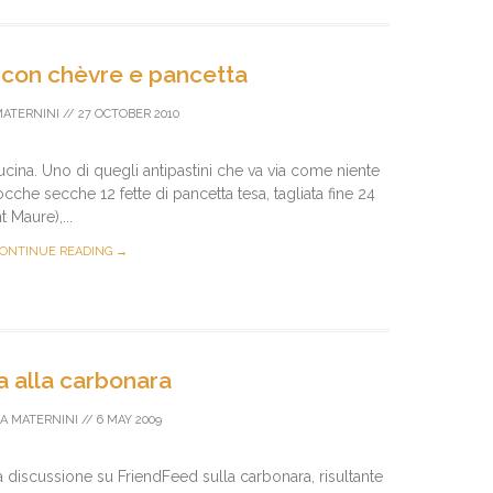
 con chèvre e pancetta
MATERNINI
//
27 OCTOBER 2010
ucina. Uno di quegli antipastini che va via come niente
cocche secche 12 fette di pancetta tesa, tagliata fine 24
 Maure),...
ONTINUE READING →
a alla carbonara
A MATERNINI
//
6 MAY 2009
a discussione su FriendFeed sulla carbonara, risultante