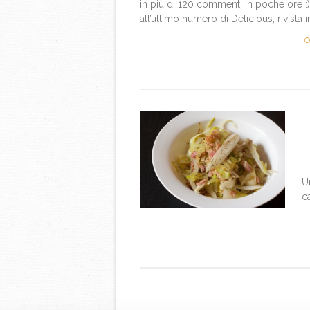
in più di 120 commenti in poche ore :)
all’ultimo numero di Delicious, rivista
C
U
c