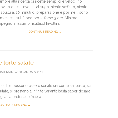
empre alla ricerca di ricette semplici e veloci, ho
ovato questi involtini al sugo: niente soffritto, niente
osolatura, 10 minuti di preparazione e poi me li sono
imenticati sul fuoco per 2, forse 3 ore. Minimo
mpegno, massimo risultato! Involtini...
CONTINUE READING →
e torte salate
MATERNINI
//
20 JANUARY 2011
atili e possono essere servite sia come antipasto, sia
ate, si prestano a infinite varianti: basta saper dosare i
glia (la preferisco fresca...
ONTINUE READING →