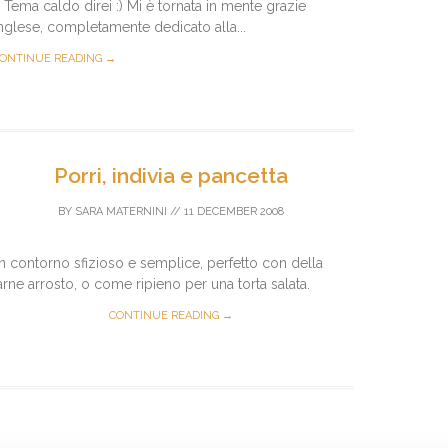
 Tema caldo direi :) Mi è tornata in mente grazie
 inglese, completamente dedicato alla...
ONTINUE READING →
Porri, indivia e pancetta
BY
SARA MATERNINI
//
11 DECEMBER 2008
n contorno sfizioso e semplice, perfetto con della
arne arrosto, o come ripieno per una torta salata.
CONTINUE READING →