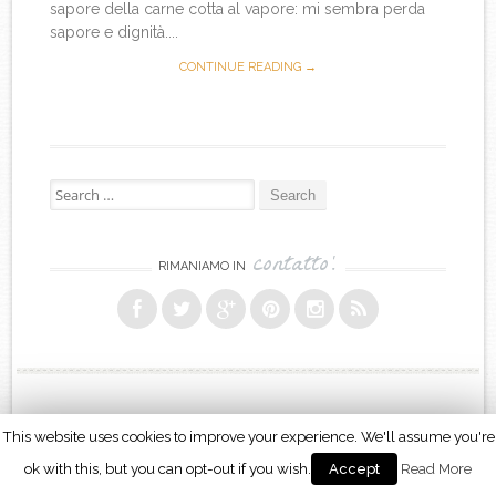
sapore della carne cotta al vapore: mi sembra perda
sapore e dignità....
CONTINUE READING →
Search for:
contatto!
RIMANIAMO IN
This website uses cookies to improve your experience. We'll assume you're
Proudly powered by WordPress
|
Theme: Sugar & Spice by
WebTuts
.
ok with this, but you can opt-out if you wish.
Read More
Accept