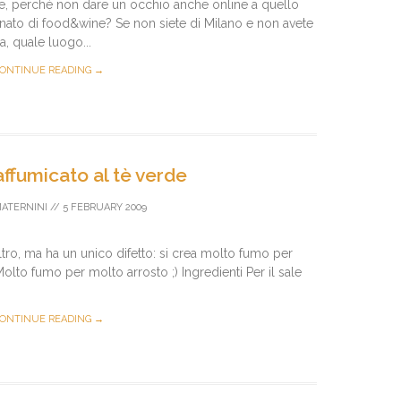
nine, perché non dare un occhio anche online a quello
nato di food&wine? Se non siete di Milano e non avete
a, quale luogo...
ONTINUE READING →
ffumicato al tè verde
MATERNINI
//
5 FEBRUARY 2009
t’altro, ma ha un unico difetto: si crea molto fumo per
! Molto fumo per molto arrosto ;) Ingredienti Per il sale
ONTINUE READING →